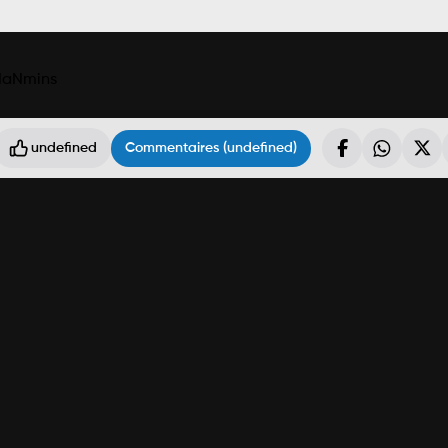
NaNmins
undefined
Commentaires (undefined)